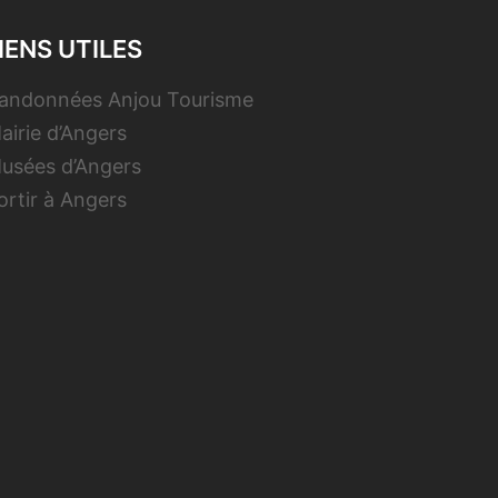
IENS UTILES
andonnées Anjou Tourisme
airie d’Angers
usées d’Angers
ortir à Angers