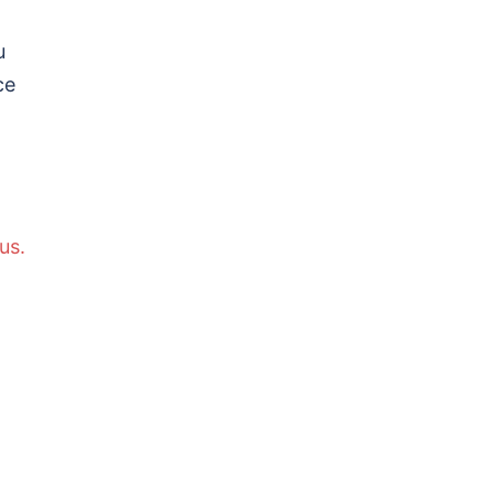
u
ce
us.