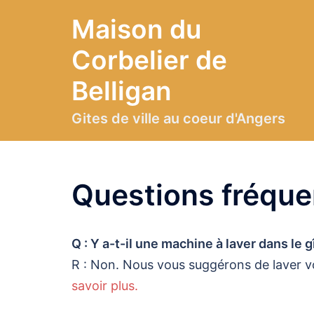
Aller
Maison du
au
contenu
Corbelier de
Belligan
Gites de ville au coeur d'Angers
Questions fréque
Q : Y a-t-il une machine à laver dans le g
R : Non. Nous vous suggérons de laver vo
savoir plus.