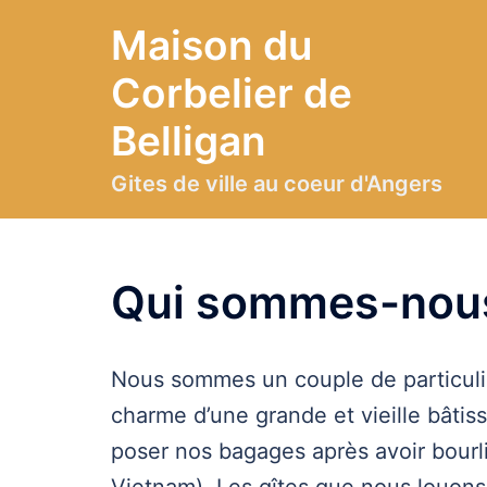
Aller
Maison du
au
contenu
Corbelier de
Belligan
Gites de ville au coeur d'Angers
Qui sommes-nou
Nous sommes un couple de particuli
charme d’une grande et vieille bâtis
poser nos bagages après avoir bourl