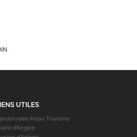
DIN
IENS UTILES
andonnées Anjou Tourisme
airie d’Angers
usées d’Angers