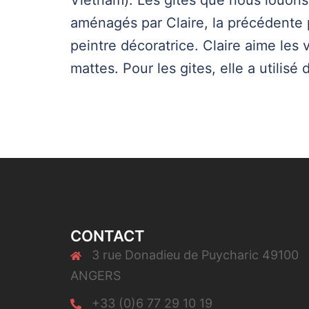
Vietnam). Les gîtes que nous louon
aménagés par Claire, la précédente p
peintre décoratrice. Claire aime les 
mattes. Pour les gites, elle a utilisé
CONTACT
3 rue Donadieu de Puycharic 49100
ANGERS
+33 (0)6 77 29 10 19