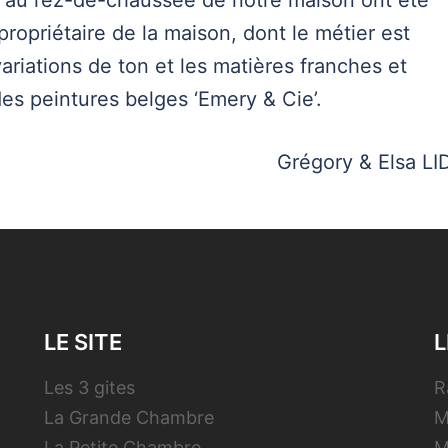
s au rez-de-chaussée de notre maison ont été
ropriétaire de la maison, dont le métier est
variations de ton et les matières franches et
 des peintures belges ‘Emery & Cie’.
Grégory & Elsa LI
LE SITE
L
Les 3 gites
R
La Grande Chambre
M
La Petite Chambre
M