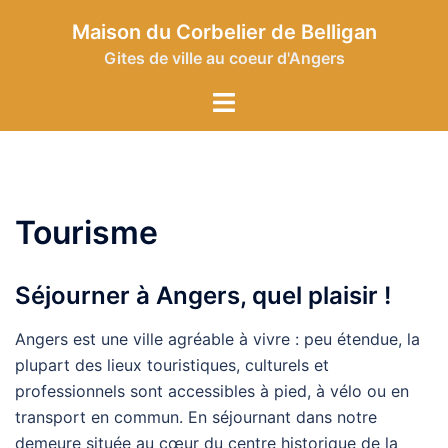
Aller
Maison du Corbelier de Belligan
au
Gites de ville au coeur d'Angers
contenu
Toggle
menu
Tourisme
Séjourner à Angers, quel plaisir !
Angers est une ville agréable à vivre : peu étendue, la
plupart des lieux touristiques, culturels et
professionnels sont accessibles à pied, à vélo ou en
transport en commun. En séjournant dans notre
demeure située au cœur du centre historique de la