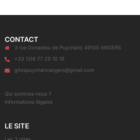
CONTACT
3 rue Donadieu de Puycharic 49100 ANGERS
+33 (0)6 77 29 10 19
gitespuycharicangers@gmail.com
Qui sommes-nous ?
Informations légales
LE SITE
Les 3 gites