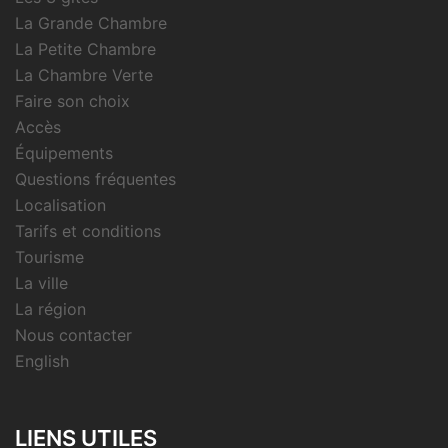
La Grande Chambre
La Petite Chambre
La Chambre Verte
Faire son choix
Accès
Équipements
Questions fréquentes
Localisation
Tarifs et conditions
Tourisme
La ville
La région
Nous contacter
English
LIENS UTILES