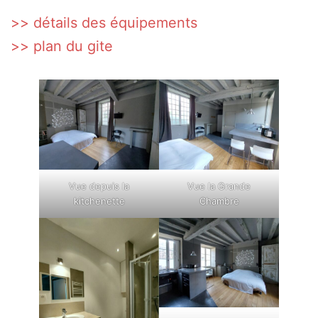
>> détails des équipements
>> plan du gite
Vue depuis la
Vue la Grande
kitchenette
Chambre