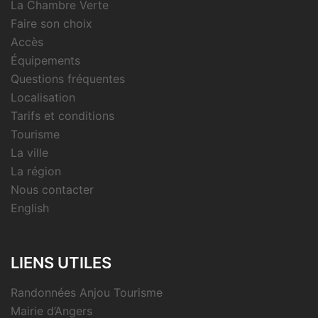
La Chambre Verte
Faire son choix
Accès
Équipements
Questions fréquentes
Localisation
Tarifs et conditions
Tourisme
La ville
La région
Nous contacter
English
LIENS UTILES
Randonnées Anjou Tourisme
Mairie d’Angers