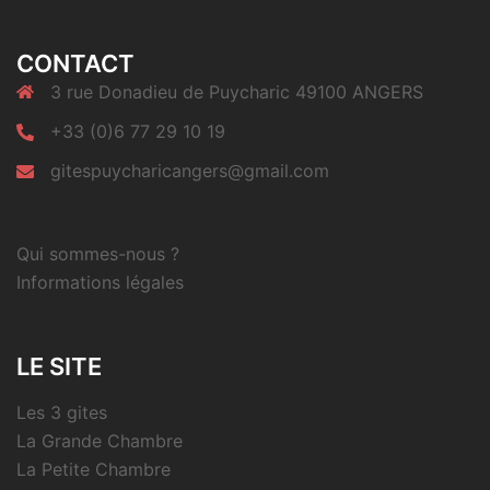
CONTACT
3 rue Donadieu de Puycharic 49100 ANGERS
+33 (0)6 77 29 10 19
gitespuycharicangers@gmail.com
Qui sommes-nous ?
Informations légales
LE SITE
Les 3 gites
La Grande Chambre
La Petite Chambre