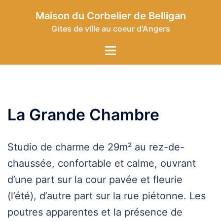
Aller
Maison du Corbelier de Belligan
au
Gites de ville au coeur d'Angers
contenu
Toggle
menu
La Grande Chambre
Studio de charme de 29m² au rez-de-
chaussée, confortable et calme, ouvrant
d’une part sur la cour pavée et fleurie
(l’été), d’autre part sur la rue piétonne. Les
poutres apparentes et la présence de